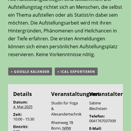
Aufstellungstag richtet sich an Menschen, die selbst
ein Thema aufstellen oder als Statist/in dabei sein
möchten. Die Aufstellungsarbeit wird mit ihren
Hintergründen, Phänomenen und Heilchancen in
der Tiefe erfahren. Die ersten Anmeldungen
können sich einen persönlichen Aufstellungsplatz
reservieren. Keine Vorkenntnisse nötig.
+ GOOGLE KALENDER
+ ICAL EXPORTIEREN
Details
Veranstaltungsort
Veranstalter
Datum:
Studio für Yoga
Sabine
4. Mai 2025
&
Blechstein
Alexandertechnik
Zeit:
Telefon:
10:00 - 15:30
0041767037939
Rheinweg 78
Eintritt:
Bonn
,
NRW
E-Mail: