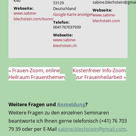
€40
sabine.blechstein@gmai
53129
Webseite:
Deutschland
Webseite:
www.sabine-
Google Karte anzeigen
www.sabine-
blechstein.com/bonn/
blechstein.com
Telefon:
0041767037939
Webseite:
www.sabine-
blechstein.ch
«
Frauen-Zoom, online
Kostenfreier Info-Zoom
Heilraum Frauenthemen
zur Frauenheilarbeit
»
Weitere Fragen und
Anmeldung
?
Weitere Fragen zu den einzelnen Seminaren
beantworte ich Ihnen gerne telefonisch (+41) 76 703
79 39 oder per E-Mail
sabine.blechstein@gmail.com
.