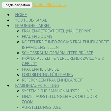
Skip
Sabine Blechstein
Toggle navigation
to
HOME
content
YOUTUBE-KANAL
FRAUENHEILARBEIT
FRAUEN-RETREAT EIFEL (NÄHE BONN)
FRAUEN-ZOOMS
KOSTENFREIE INFO-ZOOMS FRAUENHEILARBEIT
& FAMILIENSTELLEN
SCHOSSRAUM GEBÄRMUTTER BRÜSTE
PRÄNATALE ZEIT & VERLORENER ZWILLING &
GEBURT
FRAUEN-HEILKREISE
FORTBILDUNG FÜR FRAUEN
REFERENZEN FRAUENHEILARBEIT
FAMILIENAUFSTELLUNG
SYSTEMISCHE FAMILIENAUFSTELLUNG
EINZEL-AUFSTELLUNGEN VOR ORT ODER
ZOOM
AUFSTELLUNGSTAGE