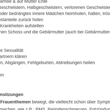
milie & auf Mutter Erde
Geschwistern, Halbgeschwistern, verlorenen Geschwiste
 oder bedrängtes innere Mädchen heimholen, halten, trös
stanteile zurück holen
rankheiten aufstellen
hen Schoss und die Gebärmutter (auch bei Gebärmutter
e Sexualität
artnern klären
n, Abgängen, Fehlgeburten, Abtreibungen heilen
en
umsitzungen
n
Frauenthemen
bewegt, die vielleicht schon über Sym
machen, wie z.B.: PMS, Periodenschmerzen, Entzündung