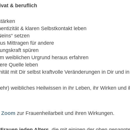
ivat & beruflich
stärken
entizität & klaren Selbstkontakt leben
Neins“ setzen
us Mittragen für andere
ungskraft spüren
m weiblichen Urgrund heraus erfahren
nere Quelle leben
mität mit Dir selbst kraftvolle Veränderungen in Dir und i
mehr) weibliches Heilwissen in ihr Leben, ihr Wirken und i
r Zoo
m
zur Frauenheilarbeit und ihren Wirkungen.
 Frauen jeden Alters,
die mit einigen der oben genannt