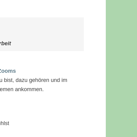
rbeit
Zooms
u bist, dazu gehören und im
enthemen ankommen.
hlst