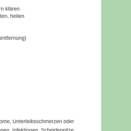
rn klären
ten, heilen
entfernung)
ptome, Unterleibsschmerzen oder
en, Infektionen, Scheidenpilze,