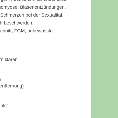
enomyose, Blasenentzündungen,
 Schmerzen bei der Sexualität,
ahrbeschwerden,
schnitt, FGM, unbewusste
rn klären
n
entfernung)
hlst