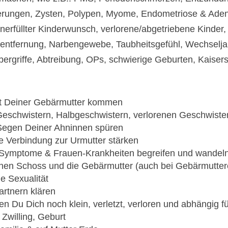
nderungen, Zysten, Polypen, Myome, Endometriose & Ad
unerfüllter Kinderwunsch, verlorene/abgetriebene Kinder,
erentfernung, Narbengewebe, Taubheitsgefühl, Wechselj
rgriffe, Abtreibung, OPs, schwierige Geburten, Kaiser
mit Deiner Gebärmutter kommen
Geschwistern, Halbgeschwistern, verlorenen Geschwiste
 Segen Deiner Ahninnen spüren
e Verbindung zur Urmutter stärken
n-Symptome & Frauen-Krankheiten begreifen und wandel
hen Schoss und die Gebärmutter (auch bei Gebärmutter
e Sexualität
artnern klären
nen Du Dich noch klein, verletzt, verloren und abhängig fü
 Zwilling, Geburt