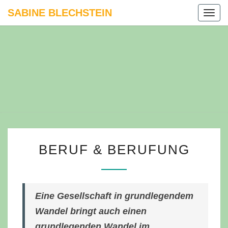
Skip
SABINE BLECHSTEIN
Togg
to
navig
content
BERUF
BERUF & BERUFUNG
&
BERUFUNG
Eine Gesellschaft in grundlegendem
Wandel bringt auch einen
grundlegenden Wandel im