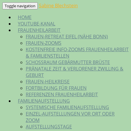
Skip
Sabine Blechstein
Toggle navigation
to
HOME
content
YOUTUBE-KANAL
FRAUENHEILARBEIT
FRAUEN-RETREAT EIFEL (NÄHE BONN)
FRAUEN-ZOOMS
KOSTENFREIE INFO-ZOOMS FRAUENHEILARBEIT
& FAMILIENSTELLEN
SCHOSSRAUM GEBÄRMUTTER BRÜSTE
PRÄNATALE ZEIT & VERLORENER ZWILLING &
GEBURT
FRAUEN-HEILKREISE
FORTBILDUNG FÜR FRAUEN
REFERENZEN FRAUENHEILARBEIT
FAMILIENAUFSTELLUNG
SYSTEMISCHE FAMILIENAUFSTELLUNG
EINZEL-AUFSTELLUNGEN VOR ORT ODER
ZOOM
AUFSTELLUNGSTAGE