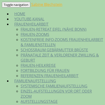
Skip
Sabine Blechstein
Toggle navigation
to
HOME
content
YOUTUBE-KANAL
FRAUENHEILARBEIT
FRAUEN-RETREAT EIFEL (NÄHE BONN)
FRAUEN-ZOOMS
KOSTENFREIE INFO-ZOOMS FRAUENHEILARBEIT
& FAMILIENSTELLEN
SCHOSSRAUM GEBÄRMUTTER BRÜSTE
PRÄNATALE ZEIT & VERLORENER ZWILLING &
GEBURT
FRAUEN-HEILKREISE
FORTBILDUNG FÜR FRAUEN
REFERENZEN FRAUENHEILARBEIT
FAMILIENAUFSTELLUNG
SYSTEMISCHE FAMILIENAUFSTELLUNG
EINZEL-AUFSTELLUNGEN VOR ORT ODER
ZOOM
AUFSTELLUNGSTAGE