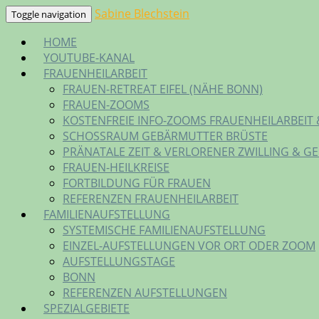
Skip
Sabine Blechstein
Toggle navigation
to
HOME
content
YOUTUBE-KANAL
FRAUENHEILARBEIT
FRAUEN-RETREAT EIFEL (NÄHE BONN)
FRAUEN-ZOOMS
KOSTENFREIE INFO-ZOOMS FRAUENHEILARBEIT 
SCHOSSRAUM GEBÄRMUTTER BRÜSTE
PRÄNATALE ZEIT & VERLORENER ZWILLING & G
FRAUEN-HEILKREISE
FORTBILDUNG FÜR FRAUEN
REFERENZEN FRAUENHEILARBEIT
FAMILIENAUFSTELLUNG
SYSTEMISCHE FAMILIENAUFSTELLUNG
EINZEL-AUFSTELLUNGEN VOR ORT ODER ZOOM
AUFSTELLUNGSTAGE
BONN
REFERENZEN AUFSTELLUNGEN
SPEZIALGEBIETE