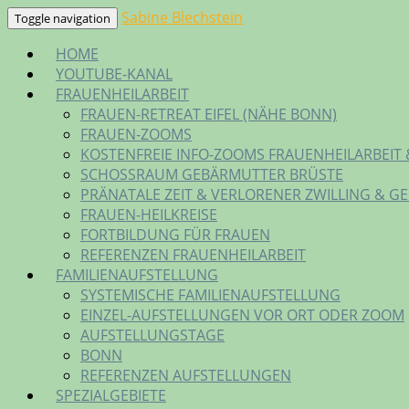
Skip
Sabine Blechstein
Toggle navigation
to
HOME
content
YOUTUBE-KANAL
FRAUENHEILARBEIT
FRAUEN-RETREAT EIFEL (NÄHE BONN)
FRAUEN-ZOOMS
KOSTENFREIE INFO-ZOOMS FRAUENHEILARBEIT 
SCHOSSRAUM GEBÄRMUTTER BRÜSTE
PRÄNATALE ZEIT & VERLORENER ZWILLING & G
FRAUEN-HEILKREISE
FORTBILDUNG FÜR FRAUEN
REFERENZEN FRAUENHEILARBEIT
FAMILIENAUFSTELLUNG
SYSTEMISCHE FAMILIENAUFSTELLUNG
EINZEL-AUFSTELLUNGEN VOR ORT ODER ZOOM
AUFSTELLUNGSTAGE
BONN
REFERENZEN AUFSTELLUNGEN
SPEZIALGEBIETE