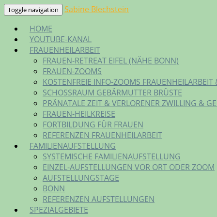
Skip
Sabine Blechstein
Toggle navigation
to
HOME
content
YOUTUBE-KANAL
FRAUENHEILARBEIT
FRAUEN-RETREAT EIFEL (NÄHE BONN)
FRAUEN-ZOOMS
KOSTENFREIE INFO-ZOOMS FRAUENHEILARBEIT 
SCHOSSRAUM GEBÄRMUTTER BRÜSTE
PRÄNATALE ZEIT & VERLORENER ZWILLING & G
FRAUEN-HEILKREISE
FORTBILDUNG FÜR FRAUEN
REFERENZEN FRAUENHEILARBEIT
FAMILIENAUFSTELLUNG
SYSTEMISCHE FAMILIENAUFSTELLUNG
EINZEL-AUFSTELLUNGEN VOR ORT ODER ZOOM
AUFSTELLUNGSTAGE
BONN
REFERENZEN AUFSTELLUNGEN
SPEZIALGEBIETE