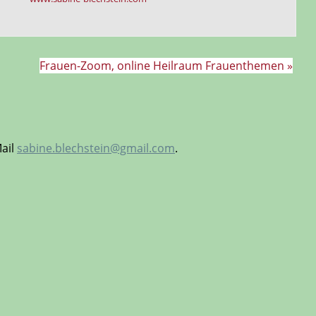
Frauen-Zoom, online Heilraum Frauenthemen
»
Mail
sabine.blechstein@gmail.com
.