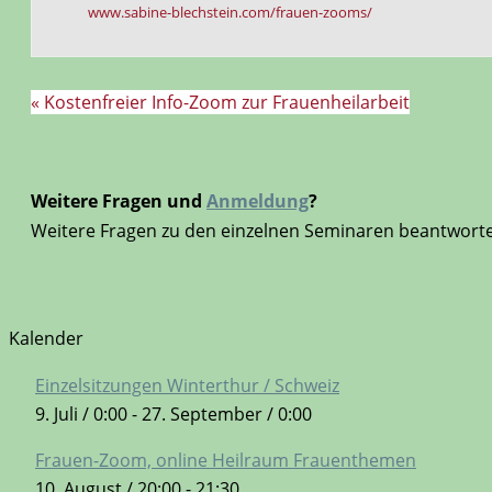
www.sabine-blechstein.com/frauen-zooms/
«
Kostenfreier Info-Zoom zur Frauenheilarbeit
Weitere Fragen und
Anmeldung
?
Weitere Fragen zu den einzelnen Seminaren beantworte i
Kalender
Einzelsitzungen Winterthur / Schweiz
9. Juli / 0:00
-
27. September / 0:00
Frauen-Zoom, online Heilraum Frauenthemen
10. August / 20:00
-
21:30