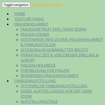
Skip
Sabine Blechstein
Toggle navigation
to
HOME
content
YOUTUBE-KANAL
FRAUENHEILARBEIT
FRAUEN-RETREAT EIFEL (NÄHE BONN)
FRAUEN-ZOOMS
KOSTENFREIE INFO-ZOOMS FRAUENHEILARBEIT
& FAMILIENSTELLEN
SCHOSSRAUM GEBÄRMUTTER BRÜSTE
PRÄNATALE ZEIT & VERLORENER ZWILLING &
GEBURT
FRAUEN-HEILKREISE
FORTBILDUNG FÜR FRAUEN
REFERENZEN FRAUENHEILARBEIT
FAMILIENAUFSTELLUNG
SYSTEMISCHE FAMILIENAUFSTELLUNG
EINZEL-AUFSTELLUNGEN VOR ORT ODER
ZOOM
AUFSTELLUNGSTAGE