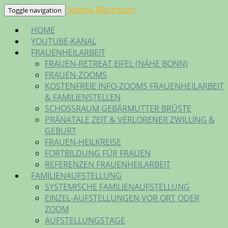
Skip
Sabine Blechstein
Toggle navigation
to
HOME
content
YOUTUBE-KANAL
FRAUENHEILARBEIT
FRAUEN-RETREAT EIFEL (NÄHE BONN)
FRAUEN-ZOOMS
KOSTENFREIE INFO-ZOOMS FRAUENHEILARBEIT
& FAMILIENSTELLEN
SCHOSSRAUM GEBÄRMUTTER BRÜSTE
PRÄNATALE ZEIT & VERLORENER ZWILLING &
GEBURT
FRAUEN-HEILKREISE
FORTBILDUNG FÜR FRAUEN
REFERENZEN FRAUENHEILARBEIT
FAMILIENAUFSTELLUNG
SYSTEMISCHE FAMILIENAUFSTELLUNG
EINZEL-AUFSTELLUNGEN VOR ORT ODER
ZOOM
AUFSTELLUNGSTAGE